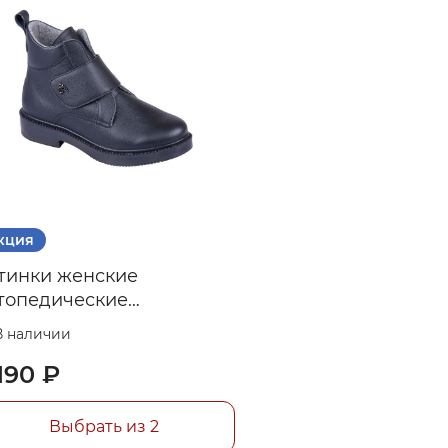
кция
тинки женские
топедические
епленные арт. DTD-560
В наличии
190 ₽
Выбрать из 2