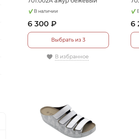
701.002А ажур бежевый
70
се
В наличии
6 300 ₽
6 
я
Выбрать из 3
В избранное