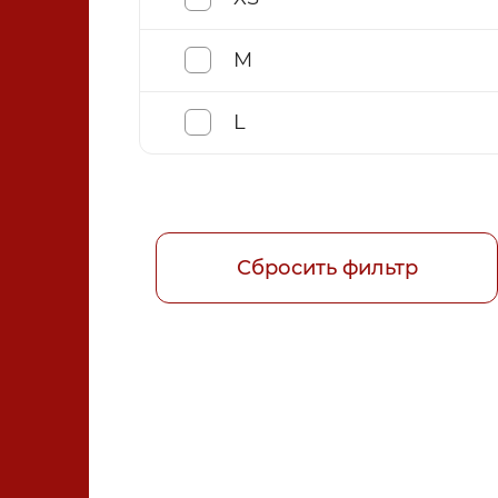
Спорт и ЛФК
45
M
L