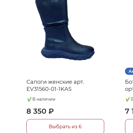
А
Сапоги женские арт.
Бо
EV31560-01-1KAS
ор
ут
В наличии
8 350 ₽
7 
Выбрать из 6