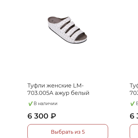
Туфли женские LM-
Ту
703.005А ажур белый
70
В наличии
6 300 ₽
6 
Выбрать из 5