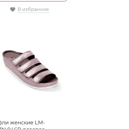
В избранное
фли женские LM-