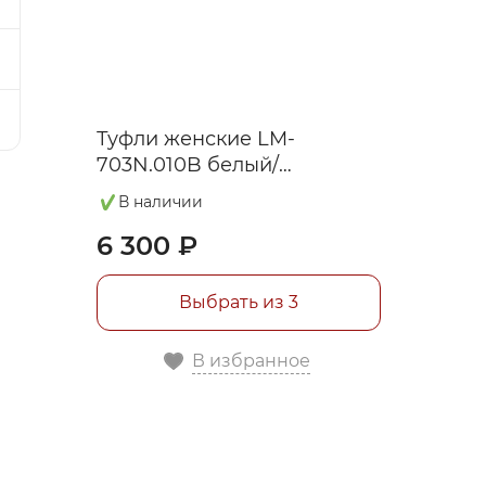
Туфли женские LM-
703N.010B белый/
милитари
В наличии
6 300 ₽
Выбрать из 3
В избранное