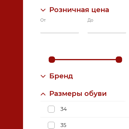
Розничная цена
Компрессионный трикотаж
От
До
Медтехника для дома
Ортопедические матрасы и
Бренд
подушки
Размеры обуви
Ортопедические стельки и
приспособления для стопы
34
35