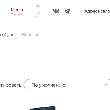
Меню
Адреса сал
 обувь
–
Женская
тировать
По умолчанию