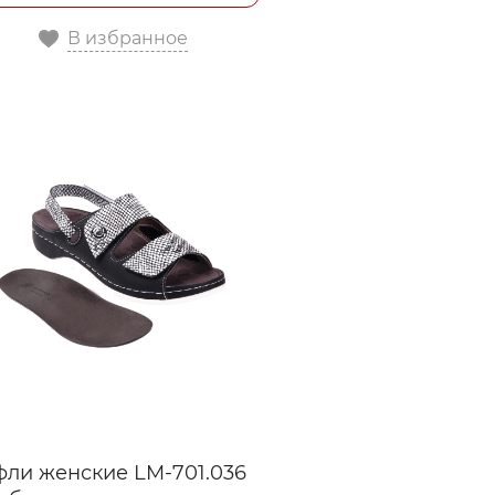
В избранное
фли женские LM-701.036