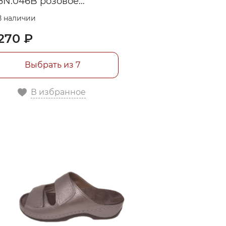
3N.046B розовое
ребро
В наличии
270 ₽
Выбрать из 7
В избранное