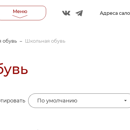
Меню
Адреса сал
 обувь
–
Школьная обувь
бувь
тировать
По умолчанию