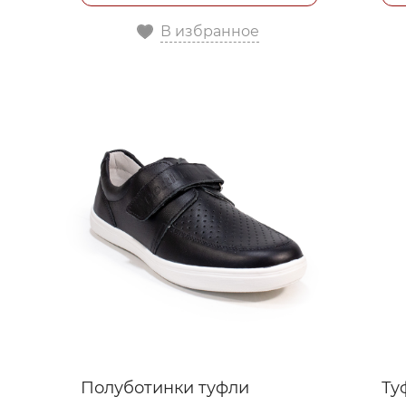
В избранное
Полуботинки туфли
Ту