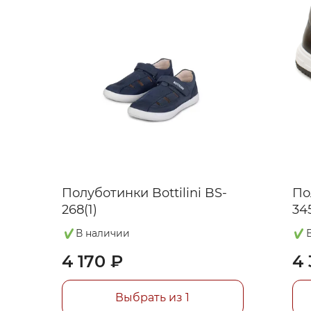
Полуботинки Bottilini BS-
По
268(1)
345
В наличии
4 170 ₽
4 
Выбрать из 1