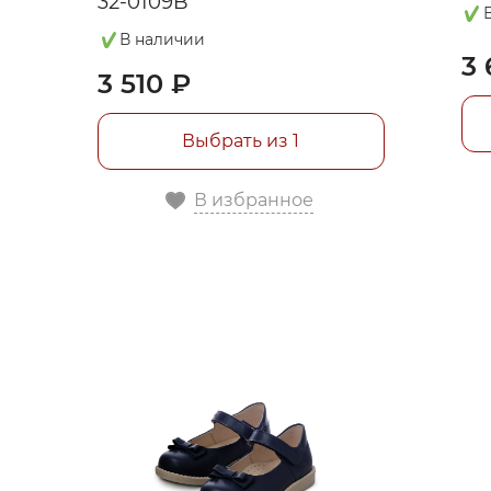
32-0109B
В наличии
3 
3 510 ₽
я
Выбрать из 1
В избранное