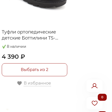
Туфли ортопедические
детские Боттилини TS-
322(2)
В наличии
4 390 ₽
Выбрать из 2
В избранное
0