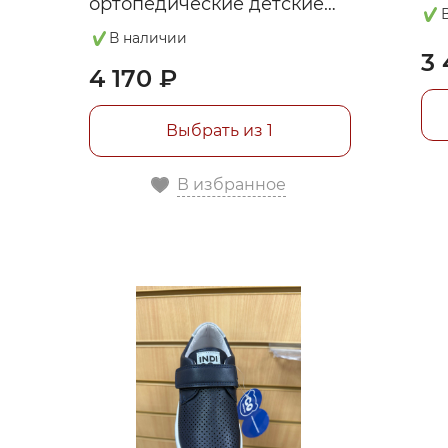
ортопедические детские
Боттилини BS-302(2)
В наличии
3 
4 170 ₽
Выбрать из 1
В избранное