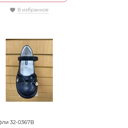
В избранное
фли 32-0367B