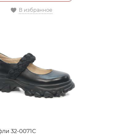
В избранное
фли 32-0071C