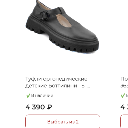
Туфли ортопедические
По
детские Боттилини TS-
363
348(5)
В наличии
4 390 ₽
4 
Выбрать из 2