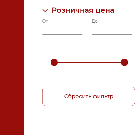
Розничная цена
Компрессионный трикотаж
От
До
Медтехника для дома
Ортопедические матрасы и
подушки
Ортопедические стельки и
приспособления для стопы