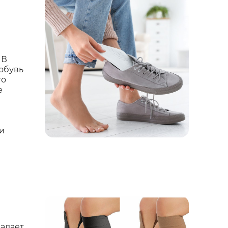
 В
обувь
то
е
и
адает