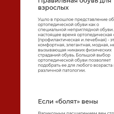
Правильная обувь для
взрослых
Ушло в прошлое представление об
ортопедической обуви как о
специальной неприглядной обуви.
настоящее время ортопедическая 
(профилактическая и лечебная) - э
комфортная, элегантная, модная, н
вызывающая никаких физических
страданий обувь. Большой выбор
ортопедической обуви позволяет
подобрать ее для любого возраста 
различной патологии.
Ортопедическая обувь
Если «болят» вены
Ортопедические изделия
Варикозным расширением вен стр