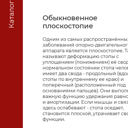
Каталог
Обыкновенное
плоскостопие
Одним из самых распространённы
заболеваний опорно-двигательног
аппарата является плоскостопие. Т
называют деформацию стопы с
уплощением (понижением) её свод
нор­мальном состоянии стопа чело
имеет два свода - продольный (вдо
стопы по внутренне­му ее краю) и
поперечный (расположенный под
основаниями пальцев). Они выпо
важную функцию удержания равн
и амортизации. Если мышцы и свя
здесь ослабевают - стопа оседает,
становится плоской, утрачивает св
функции.