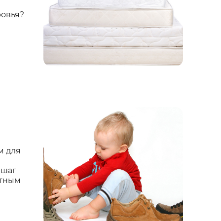
ровья?
я
м для
 шаг
ртным