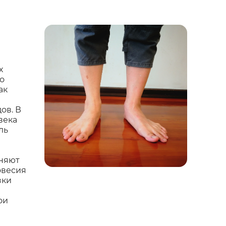
х
о
ак
ов. В
века
ль
лняют
овесия
зки
ои