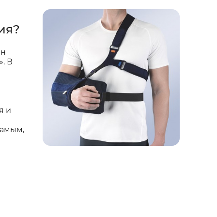
ия?
ен
. В
е
я и
самым,