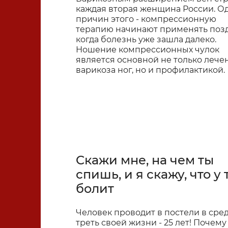
каждая вторая женщина России. О
причин этого - компрессионную
терапию начинают применять позд
Компрессионный трикотаж
когда болезнь уже зашла далеко.
Ношение компрессионных чулок
является основной не только лече
варикоза ног, но и профилактикой.
Медтехника для дома
Ортопедические матрасы и
подушки
Cкажи мне, на чем ты
спишь, и я скажу, что у 
Ортопедические стельки и
болит
приспособления для стопы
Человек проводит в постели в сре
треть своей жизни - 25 лет! Почему