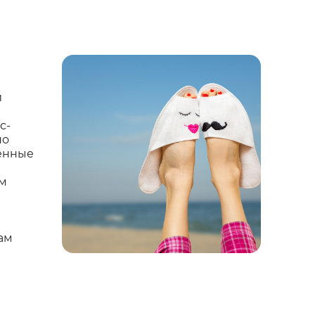
и
с-
но
енные
ем
ам