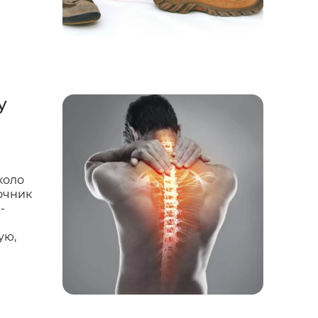
у
коло
очник
-
ую,