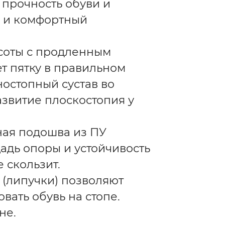
 прочность обуви и
и и комфортный
соты с продленным
т пятку в правильном
остопный сустав во
звитие плоскостопия у
ная подошва из ПУ
адь опоры и устойчивость
 скользит.
 (липучки) позволяют
вать обувь на стопе.
не.