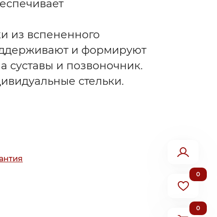
беспечивает
и из вспененного
оддерживают и формируют
а суставы и позвоночник.
дивидуальные стельки.
антия
0
0