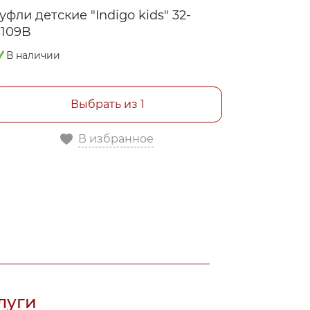
уфли детские "Indigo kids" 32-
Туфли 32
0109B
В налич
В наличии
Выбрать из 1
В избранное
луги