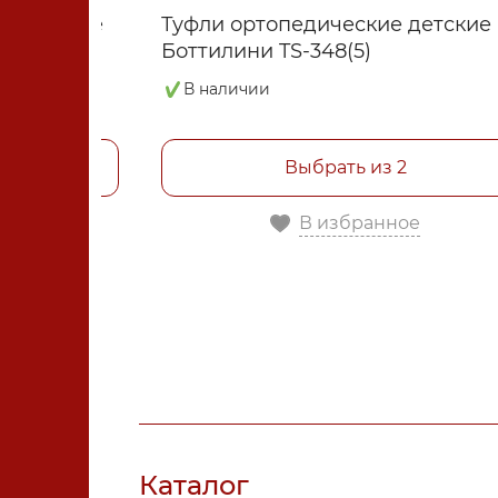
омические
Туфли ортопедические детские
Боттилини TS-348(5)
В наличии
Выбрать из 2
е
В избранное
Каталог