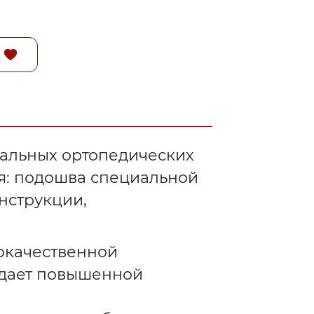
иальных ортопедических
ся: подошва специальной
нструкции,
кокачественной
адает повышенной