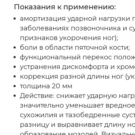
Показания к применению:
амортизация ударной нагрузки 
заболеваниях позвоночника и су
признаков укорочения ног);
боли в области пяточной кости;
функциональный перекос полож
устранения дискомфорта и хром
коррекция разной длины ног (у
толщина 20 мм
Действие: снижает ударную нагру
значительно уменьшает вредное
сухожилия и тазобедренные сус
разницу и выравнивает длину н
образование мозолей. Визуально