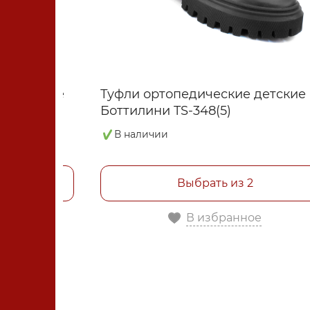
омические
Туфли ортопедические детские
Боттилини TS-348(5)
В наличии
Выбрать из 2
е
В избранное