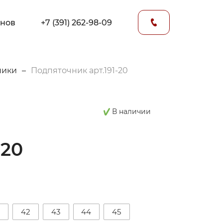
онов
+7 (391) 262-98-09
ники
–
Подпяточник арт.191-20
В наличии
-20
42
43
44
45