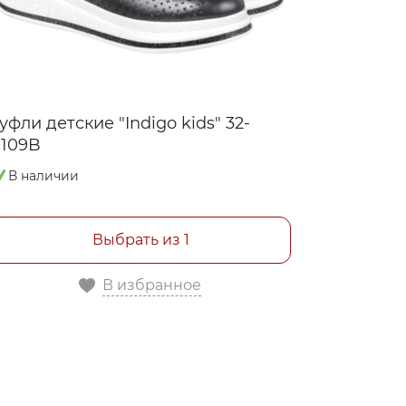
уфли детские "Indigo kids" 32-
Туфли 32
0109B
В налич
В наличии
Выбрать из 1
В избранное