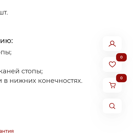
шт.
ию:
пы;
0
каней стопы;
0
 в нижних конечностях.
антия