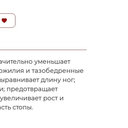
ачительно уменьшает
хожилия и тазобедренные
выравнивает длину ног;
ки; предотвращает
увеличивает рост и
сть стопы.