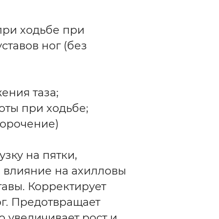
при ходьбе при
ставов ног (без
ения таза;
оты при ходьбе;
корочение)
зку на пятки,
 влияние на ахилловы
тавы. Корректирует
ог. Предотвращает
 увеличивает рост и