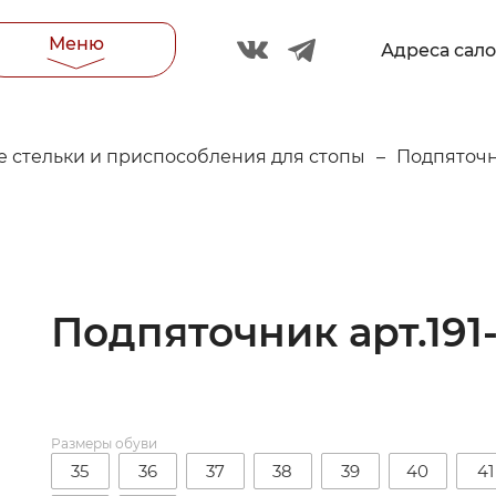
Меню
Адреса сал
 стельки и приспособления для стопы
–
Подпяточ
Подпяточник арт.191
Размеры обуви
35
36
37
38
39
40
41